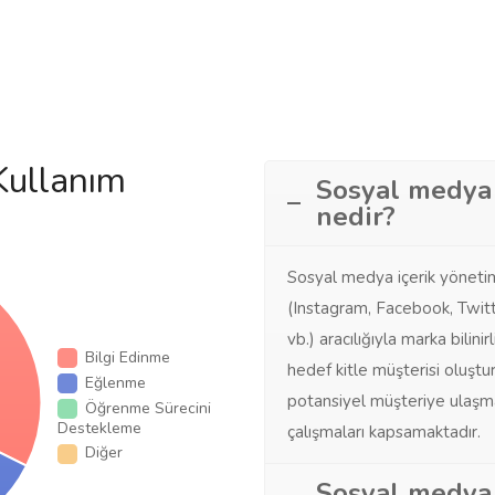
Kullanım
Sosyal medya 
nedir?
Sosyal medya içerik yönetim
(Instagram, Facebook, Twitt
vb.) aracılığıyla marka bilinirl
Bilgi Edinme
hedef kitle müşterisi oluştu
Eğlenme
potansiyel müşteriye ulaşma
Öğrenme Sürecini
Destekleme
çalışmaları kapsamaktadır.
Diğer
Sosyal medya 